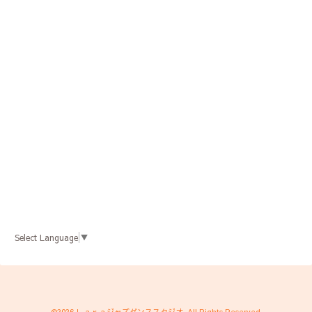
Select Language
▼
©2026
Ｌａｒａジャズダンススタジオ
. All Rights Reserved.